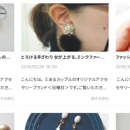
ルのリン
とろける手ざわり 女が上がる、ミンクファーの
ファッ
イヤリング
悩み解
2018/10/26 18:00
2018/1
ルアクセ
こんにちは。 とあるカップルのオリジナルアクセ
こんに
ただきあ
サリーブランド＜日曜日＞です。ご覧いただきあ
セサリ
や誕生日
りがとうございます。 今回は秋冬感満載の女性
ありが
続きを読む
続きを読む
をご紹介
らしいイヤーアクセサリーをご紹介します。 日常
な、イ
コー...
通...