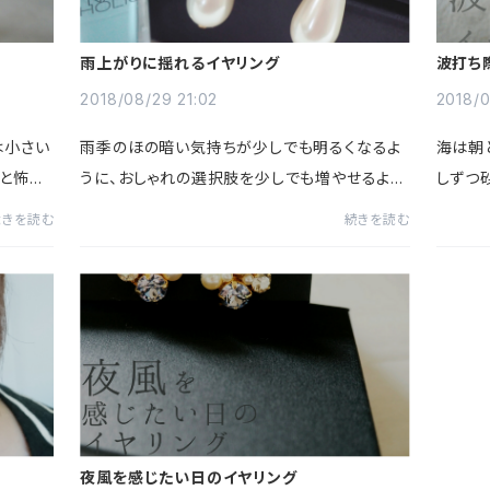
雨上がりに揺れるイヤリング
波打ち
2018/08/29 21:02
2018/0
は小さい
雨季のほの暗い気持ちが少しでも明るくなるよ
海は朝
」と怖が
うに、おしゃれの選択肢を少しでも増やせるよう
しずつ
。私は
に。5月の終わり、梅雨を目前にして晴れた日。
になっ
続きを読む
続きを読む
ることに
雨上がりに揺れるイヤリングが生まれました。雨
海への
が好きです。雨粒の向こう...
の砂と海
夜風を感じたい日のイヤリング