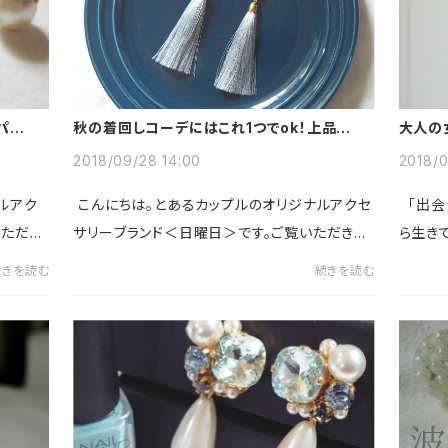
パール
秋の着回しコーデにはこれ1つでok！上品で大
大人の
人かわいいタッセルイヤリング
なるパ
2018/09/28 14:00
2018/0
ルアク
こんにちは。とあるカップルのオリジナルアクセ
「出会
いただき
サリーブランド＜日曜日＞です。ご覧いただきあ
ら生き
や二次会
りがとうございます。 今回は秋の定番、タッセル
出会い
続きを読む
続きを読む
のご紹介
イヤリングのご紹介です。 ご自分用にはもちろ
いのき
ん、...
で...